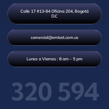
Calle 17 #13-84 Oficina 204, Bogotá
D.C
comercial@emtest.com.co
Lunes a Viernes : 8 am – 5 pm
320 594